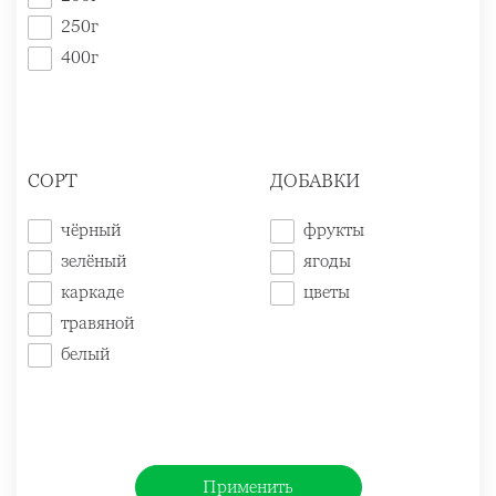
250г
400г
СОРТ
ДОБАВКИ
чёрный
фрукты
зелёный
ягоды
каркаде
цветы
травяной
белый